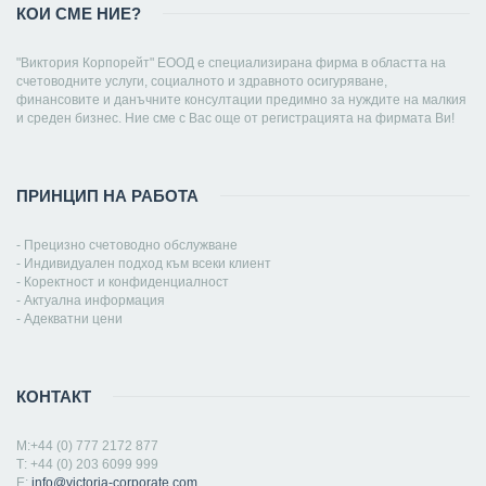
КОИ СМЕ НИЕ?
"Виктория Корпорейт" ЕООД е специализирана фирма в областта на
счетоводните услуги, социалното и здравното осигуряване,
финансовите и данъчните консултации предимно за нуждите на малкия
и среден бизнес. Ние сме с Вас още от регистрацията на фирмата Ви!
ПРИНЦИП НА РАБОТА
- Прецизно счетоводно обслужване
- Индивидуален подход към всеки клиент
- Коректност и конфиденциалност
- Актуална информация
- Адекватни цени
КОНТАКТ
M:+44 (0) 777 2172 877
Т: +44 (0) 203 6099 999
Е:
info@victoria-corporate.com