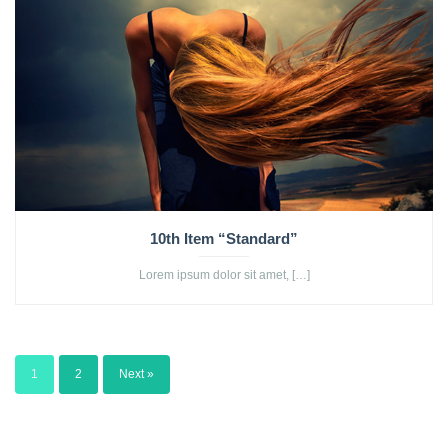
10th Item “Standard”
Lorem ipsum dolor sit amet, […]
1
2
Next »