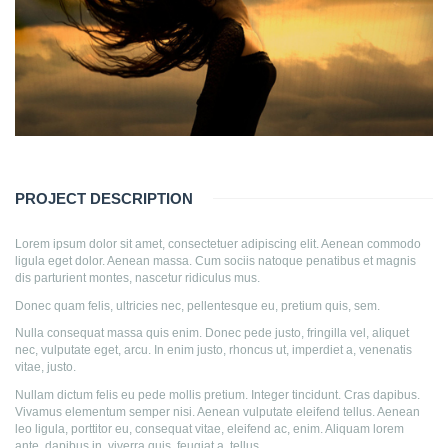
PROJECT DESCRIPTION
Lorem ipsum dolor sit amet, consectetuer adipiscing elit. Aenean commodo
ligula eget dolor. Aenean massa. Cum sociis natoque penatibus et magnis
dis parturient montes, nascetur ridiculus mus.
Donec quam felis, ultricies nec, pellentesque eu, pretium quis, sem.
Nulla consequat massa quis enim. Donec pede justo, fringilla vel, aliquet
nec, vulputate eget, arcu. In enim justo, rhoncus ut, imperdiet a, venenatis
vitae, justo.
Nullam dictum felis eu pede mollis pretium. Integer tincidunt. Cras dapibus.
Vivamus elementum semper nisi. Aenean vulputate eleifend tellus. Aenean
leo ligula, porttitor eu, consequat vitae, eleifend ac, enim. Aliquam lorem
ante, dapibus in, viverra quis, feugiat a, tellus.