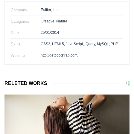
Company
Twitter, Inc.
Categories
Creative
,
Nature
Date
25/01/2014
Skills
CSS3
,
HTML5
,
JavaScript
,
jQuery
,
MySQL
,
PHP
Website
http://getbootstrap.com/
RELETED WORKS