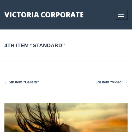
VICTORIA CORPORATE
Toggle
naviga
4TH ITEM “STANDARD”
←
5th Item “Gallery”
3rd Item “Video”
→