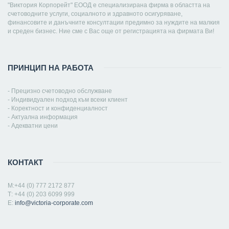
"Виктория Корпорейт" ЕООД е специализирана фирма в областта на
счетоводните услуги, социалното и здравното осигуряване,
финансовите и данъчните консултации предимно за нуждите на малкия
и среден бизнес. Ние сме с Вас още от регистрацията на фирмата Ви!
ПРИНЦИП НА РАБОТА
- Прецизно счетоводно обслужване
- Индивидуален подход към всеки клиент
- Коректност и конфиденциалност
- Актуална информация
- Адекватни цени
КОНТАКТ
M:+44 (0) 777 2172 877
Т: +44 (0) 203 6099 999
Е:
info@victoria-corporate.com