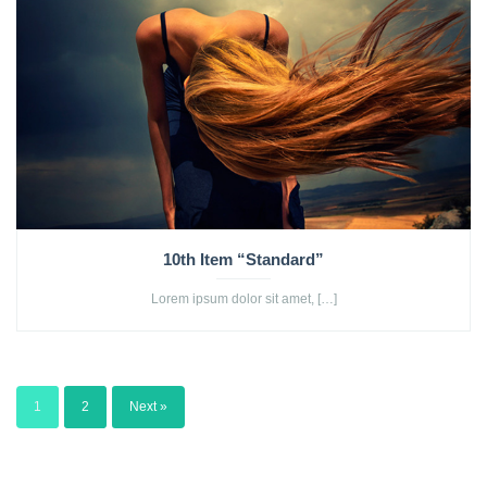
10th Item “Standard”
Lorem ipsum dolor sit amet, […]
1
2
Next »